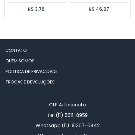
CAIXA SAPATO 6X6X5CM
R$ 3,76
R$ 46,07
CAIXA SAPATO 30X30X10
CAIXA SAPATO PASSA FITA
CAIXA SAPATO 20X15X10
CONTATO
QUEM SOMOS
CAIXA ELÁSTICO
POLITICA DE PRIVACIDADE
CAIXA COELHO
TROCAS E DEVOLUÇÕES
CAIXA CHÁ COM DOBRADIÇA
CLF Artesanato
10 CAIXAS SAPATO 10X10X5CM
Tel (11) 5611-8959
CAIXA JÓIA 12 DIVISÓRIAS
Whatsapp (11) 91367-6442
100 CAIXAS SAPATO 10X10X5CM