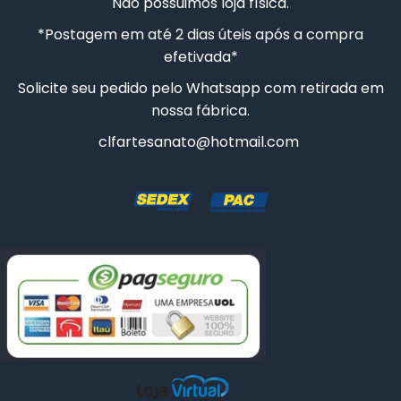
Não possuimos loja física.
*Postagem em até 2 dias úteis após a compra
CESTA COELHO
efetivada*
10 CAIXAS SAPATO 5X5X5CM
Solicite seu pedido pelo Whatsapp com retirada em
nossa fábrica.
clfartesanato@hotmail.com