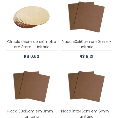
70 CAIXAS SAPATO 10X10X5CM
CAIXA SAPATO 20X20X8CM
CAIXA SAPATO 15CMX15CMX6CM
CAIXA SAPATO 12X12X5CM
Círculo 05cm de diâmetro
Placa 50x50cm em 3mm -
em 3mm - Unitário
unitária
CAIXA SAPATO 10X10X5CM
R$ 0,60
R$ 9,31
CAIXA SAPATO 5X5X5CM
CAIXA SAPATO 7X7X5CM
CAIXA SAPATO 25X25X12CM
PORTA PANETONE CASINHA 500GR
Placa 30x16cm em 3mm -
Placa 1mx45cm em 6mm -
CAIXA SAPATO 20X30X12CM
unitária
unitária