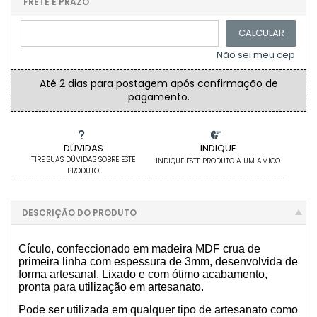
.
.
FRETE E PRAZO
CAIXA SAPATO 9X9X5CM
.
CALCULAR
CAIXA SAPATO 8X8X5CM
Não sei meu cep
30 CAIXAS SAPATO 7X7X5CM
Até 2 dias para postagem após confirmação de
pagamento.
10 CAIXAS SAPATO 7X7X5CM
CAIXA SAPATO 20CMX20CMX8CM COM DIVISÓRIA
DÚVIDAS
INDIQUE
TIRE SUAS DÚVIDAS SOBRE ESTE
INDIQUE ESTE PRODUTO A UM AMIGO
CAIXA SAPATO 35X35X10CM
PRODUTO
CAIXA MINI CHANDON 2 LUGARES
DESCRIÇÃO DO PRODUTO
CAIXA SAPATO 23X16X8CM
Cículo, confeccionado em madeira MDF crua de
primeira linha com espessura de 3mm, desenvolvida de
30 CAIXAS SAPATO 5X5X5CM
forma artesanal. Lixado e com ótimo acabamento,
pronta para utilização em artesanato.
50 CAIXAS SAPATO 7X7X5CM
Pode ser utilizada em qualquer tipo de artesanato como