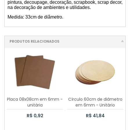
pintura, decoupage, decoração, scrapbook, scrap decor,
na decoração de ambientes e utilidades.
CAIXA MINI CHANDON 1 LUGAR
Medida: 33cm de diâmetro.
30 CAIXAS SAPATO 10X10X5CM
CAIXA SAPATO 17X17X6CM
PRODUTOS RELACIONADOS
70 CAIXAS SAPATO 7X7X5CM
70 CAIXAS SAPATO 5X5X5CM
100 CAIXAS SAPATO 5X5X5CM
CAIXA MINI CHANDON 3 LUGARES
Placa 08x08cm em 6mm -
Círculo 60cm de diâmetro
100 CAIXAS SAPATO 7X7X5CM
unitária
em 6mm - Unitário
R$ 0,92
R$ 41,84
50 CAIXAS SAPATO 10X10X5CM