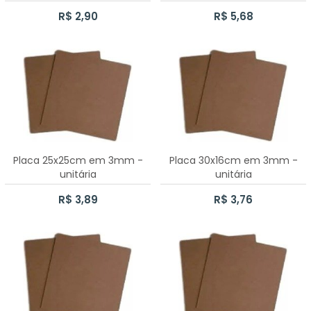
70 CAIXAS SAPATO 10X10X5CM
R$ 2,90
R$ 5,68
CAIXA SAPATO 20X20X8CM
CAIXA SAPATO 15CMX15CMX6CM
CAIXA SAPATO 12X12X5CM
CAIXA SAPATO 10X10X5CM
Placa 25x25cm em 3mm -
Placa 30x16cm em 3mm -
CAIXA SAPATO 5X5X5CM
unitária
unitária
CAIXA SAPATO 7X7X5CM
R$ 3,89
R$ 3,76
CAIXA SAPATO 25X25X12CM
PORTA PANETONE CASINHA 500GR
CAIXA SAPATO 20X30X12CM