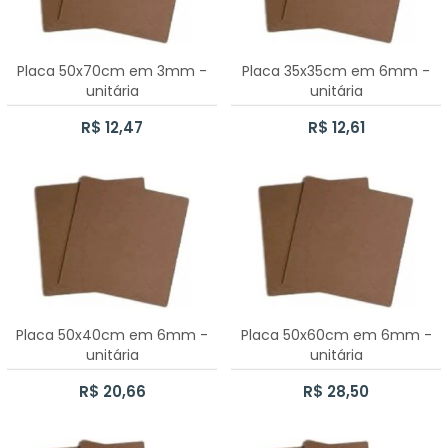
CAIXA SAPATO 9X9X5CM
CAIXA SAPATO 8X8X5CM
Placa 50x70cm em 3mm -
Placa 35x35cm em 6mm -
unitária
unitária
30 CAIXAS SAPATO 7X7X5CM
R$ 12,47
R$ 12,61
10 CAIXAS SAPATO 7X7X5CM
CAIXA SAPATO 20CMX20CMX8CM COM DIVISÓRIA
CAIXA SAPATO 35X35X10CM
CAIXA MINI CHANDON 2 LUGARES
Placa 50x40cm em 6mm -
Placa 50x60cm em 6mm -
CAIXA SAPATO 23X16X8CM
unitária
unitária
30 CAIXAS SAPATO 5X5X5CM
R$ 20,66
R$ 28,50
50 CAIXAS SAPATO 7X7X5CM