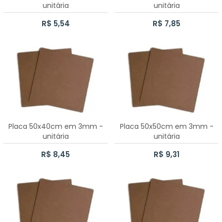
unitária
unitária
CAIXA BATOM
JESUS
R$ 5,54
R$ 7,85
CAIXA CHÁ PARAFUSO 6 DIVISÓRIAS
LOVE
LIXEIRINHA LISA
PARABÉNS
CAIXA PORTA TRUFA
PAZ
CAIXA CHÁ 1 DIVISÃO
PRINCESA
Placa 50x40cm em 3mm -
Placa 50x50cm em 3mm -
KIT BEBÊ
PRÍNCIPE
unitária
unitária
R$ 8,45
R$ 9,31
LIXEIRINHA KIT BEBÊ
SAÚDE
PORTA FRALDAS PASSA FITA KIT BEBÊ
BANDEJA COM TRIO DE POTES