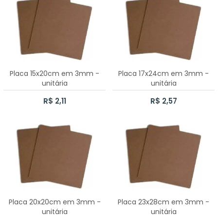
CAIXA MINI CHANDON 1 LUGAR
30 CAIXAS SAPATO 10X10X5CM
CAIXA SAPATO 17X17X6CM
Placa 15x20cm em 3mm -
Placa 17x24cm em 3mm -
70 CAIXAS SAPATO 7X7X5CM
unitária
unitária
R$ 2,11
R$ 2,57
70 CAIXAS SAPATO 5X5X5CM
100 CAIXAS SAPATO 5X5X5CM
CAIXA MINI CHANDON 3 LUGARES
100 CAIXAS SAPATO 7X7X5CM
50 CAIXAS SAPATO 10X10X5CM
Placa 20x20cm em 3mm -
Placa 23x28cm em 3mm -
unitária
unitária