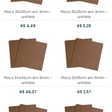
CAIXA SAPATO 6X6X5CM
Placa 30x30cm em 3mm -
Placa 35x35cm em 3mm -
unitária
unitária
CAIXA SAPATO 30X30X10
R$ 4,49
R$ 5,28
CAIXA SAPATO PASSA FITA
CAIXA SAPATO 20X15X10
CAIXA ELÁSTICO
CAIXA COELHO
CAIXA CHÁ COM DOBRADIÇA
Placa 1mx45cm em 6mm -
Placa 20x15cm em 6mm -
unitária
unitária
10 CAIXAS SAPATO 10X10X5CM
R$ 46,07
R$ 2,57
CAIXA JÓIA 12 DIVISÓRIAS
100 CAIXAS SAPATO 10X10X5CM