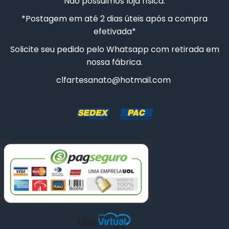
Não possuimos loja física.
CAIXA SAPATO 9X9X5CM
*Postagem em até 2 dias úteis após a compra
CAIXA SAPATO 8X8X5CM
efetivada*
Solicite seu pedido pelo Whatsapp com retirada em
30 CAIXAS SAPATO 7X7X5CM
nossa fábrica.
10 CAIXAS SAPATO 7X7X5CM
clfartesanato@hotmail.com
CAIXA SAPATO 20CMX20CMX8CM COM DIVISÓRIA
CAIXA SAPATO 35X35X10CM
CAIXA MINI CHANDON 2 LUGARES
CAIXA SAPATO 23X16X8CM
30 CAIXAS SAPATO 5X5X5CM
50 CAIXAS SAPATO 7X7X5CM