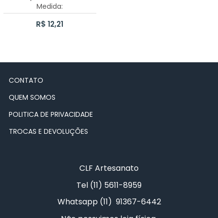
Medida:
CAIXA BATOM
33cmx33cmx6mm
JESUS
R$ 12,21
CAIXA CHÁ PARAFUSO 6 DIVISÓRIAS
LOVE
LIXEIRINHA LISA
PARABÉNS
CONTATO
CAIXA PORTA TRUFA
PAZ
QUEM SOMOS
CAIXA CHÁ 1 DIVISÃO
PRINCESA
POLITICA DE PRIVACIDADE
KIT BEBÊ
PRÍNCIPE
TROCAS E DEVOLUÇÕES
LIXEIRINHA KIT BEBÊ
SAÚDE
CLF Artesanato
PORTA FRALDAS PASSA FITA KIT BEBÊ
Tel (11) 5611-8959
BANDEJA COM TRIO DE POTES
Whatsapp (11) 91367-6442