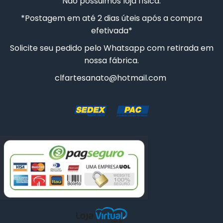
Não possuimos loja física.
CAIXA SAPATO 9X9X5CM
*Postagem em até 2 dias úteis após a compra
CAIXA SAPATO 8X8X5CM
efetivada*
Solicite seu pedido pelo Whatsapp com retirada em
30 CAIXAS SAPATO 7X7X5CM
nossa fábrica.
10 CAIXAS SAPATO 7X7X5CM
clfartesanato@hotmail.com
CAIXA SAPATO 20CMX20CMX8CM COM DIVISÓRIA
CAIXA SAPATO 35X35X10CM
CAIXA MINI CHANDON 2 LUGARES
CAIXA SAPATO 23X16X8CM
30 CAIXAS SAPATO 5X5X5CM
50 CAIXAS SAPATO 7X7X5CM