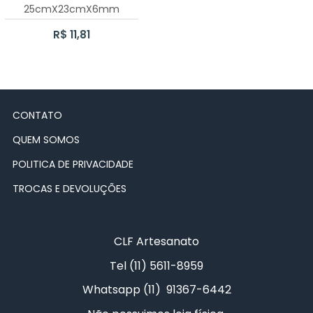
25cmX23cmX6mm
CAIXA BATOM
JESUS
R$ 11,81
CAIXA CHÁ PARAFUSO 6 DIVISÓRIAS
LOVE
LIXEIRINHA LISA
PARABÉNS
CONTATO
CAIXA PORTA TRUFA
PAZ
QUEM SOMOS
CAIXA CHÁ 1 DIVISÃO
PRINCESA
POLITICA DE PRIVACIDADE
KIT BEBÊ
PRÍNCIPE
TROCAS E DEVOLUÇÕES
LIXEIRINHA KIT BEBÊ
SAÚDE
CLF Artesanato
PORTA FRALDAS PASSA FITA KIT BEBÊ
Tel (11) 5611-8959
BANDEJA COM TRIO DE POTES
Whatsapp (11) 91367-6442