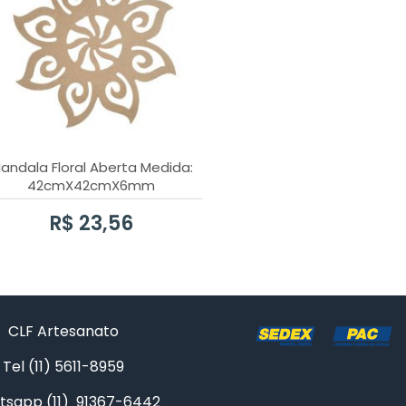
andala Floral Aberta Medida:
42cmX42cmX6mm
R$ 23,56
CLF Artesanato
Tel (11) 5611-8959
sapp (11) 91367-6442