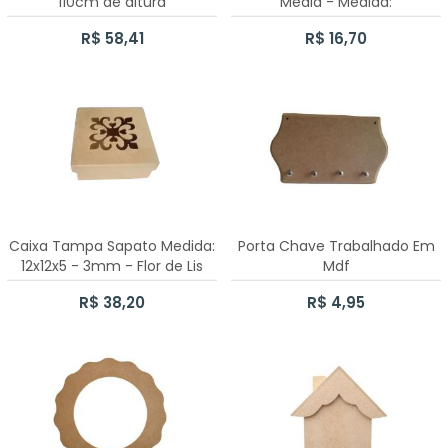
110cm de altura
Média - Medida:
70 CAIXAS SAPATO 10X10X5CM
32,8cmX25cmX15mm
R$ 58,41
R$ 16,70
CAIXA SAPATO 20X20X8CM
CAIXA SAPATO 15CMX15CMX6CM
CAIXA SAPATO 12X12X5CM
CAIXA SAPATO 10X10X5CM
CAIXA SAPATO 5X5X5CM
Caixa Tampa Sapato Medida:
Porta Chave Trabalhado Em
12x12x5 - 3mm - Flor de Lis
Mdf
c/10 unidades
CAIXA SAPATO 7X7X5CM
R$ 38,20
R$ 4,95
CAIXA SAPATO 25X25X12CM
PORTA PANETONE CASINHA 500GR
CAIXA SAPATO 20X30X12CM