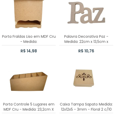
CESTA COELHO
10 CAIXAS SAPATO 5X5X5CM
Porta Fraldas Liso em MDF Cru
Palavra Decorativa Paz -
- Medida:
Medida: 22cm x 13,5cm x
24,5cmx23,5cmx14,5cm
15mm
R$ 14,98
R$ 10,76
-6mm
Porta Controle 5 Lugares em
Caixa Tampa Sapato Medida:
MDF Cru - Medida: 23,2cm X
12x12x5 - 3mm - Floral 2 c/10
9,2cm X 10cm - 6mm
unidades