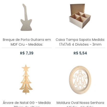
CAIXA MINI CHANDON 1 LUGAR
30 CAIXAS SAPATO 10X10X5CM
CAIXA SAPATO 17X17X6CM
Breque de Porta Guitarra em
Caixa Tampa Sapato Medida:
70 CAIXAS SAPATO 7X7X5CM
MDF Cru - Medidas:
17x17x6 4 Divisões - 3mm
13cmx29,5cm
70 CAIXAS SAPATO 5X5X5CM
R$ 7,39
R$ 5,54
100 CAIXAS SAPATO 5X5X5CM
CAIXA MINI CHANDON 3 LUGARES
100 CAIXAS SAPATO 7X7X5CM
50 CAIXAS SAPATO 10X10X5CM
Árvore de Natal GG - Medida
Moldura Oval Nossa Senhora