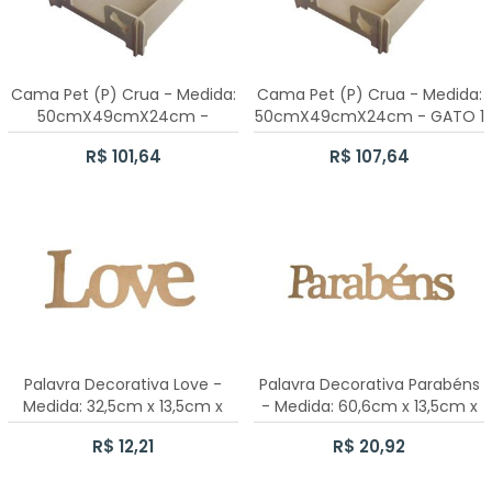
CAIXA SAPATO 9X9X5CM
CAIXA SAPATO 8X8X5CM
Cama Pet (P) Crua - Medida:
Cama Pet (P) Crua - Medida:
30 CAIXAS SAPATO 7X7X5CM
50cmX49cmX24cm -
50cmX49cmX24cm - GATO 1
CACHORRO
R$ 101,64
R$ 107,64
10 CAIXAS SAPATO 7X7X5CM
CAIXA SAPATO 20CMX20CMX8CM COM DIVISÓRIA
CAIXA SAPATO 35X35X10CM
CAIXA MINI CHANDON 2 LUGARES
CAIXA SAPATO 23X16X8CM
Palavra Decorativa Love -
Palavra Decorativa Parabéns
Medida: 32,5cm x 13,5cm x
- Medida: 60,6cm x 13,5cm x
30 CAIXAS SAPATO 5X5X5CM
15mm
15mm
R$ 12,21
R$ 20,92
50 CAIXAS SAPATO 7X7X5CM