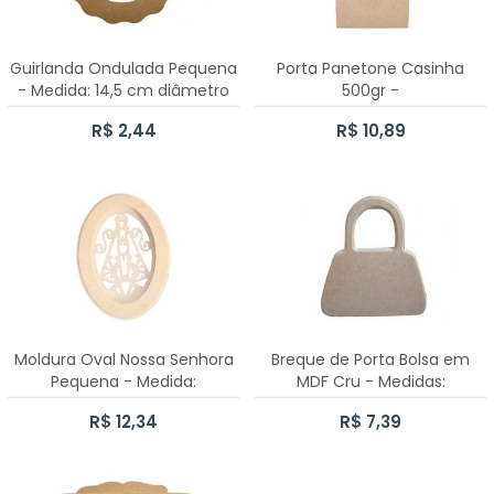
CAIXA SAPATO 6X6X5CM
Guirlanda Ondulada Pequena
Porta Panetone Casinha
CAIXA SAPATO 30X30X10
- Medida: 14,5 cm diâmetro
500gr -
Medidas:15cmx15cmx21cm
R$ 2,44
R$ 10,89
CAIXA SAPATO PASSA FITA
CAIXA SAPATO 20X15X10
CAIXA ELÁSTICO
CAIXA COELHO
CAIXA CHÁ COM DOBRADIÇA
Moldura Oval Nossa Senhora
Breque de Porta Bolsa em
Pequena - Medida:
MDF Cru - Medidas:
10 CAIXAS SAPATO 10X10X5CM
26cmX18,6cmX15mm
19cmx21cm
R$ 12,34
R$ 7,39
CAIXA JÓIA 12 DIVISÓRIAS
100 CAIXAS SAPATO 10X10X5CM