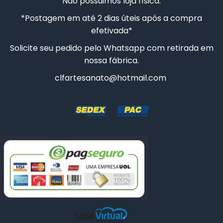
Não possuimos loja física.
CAIXA SAPATO 9X9X5CM
*Postagem em até 2 dias úteis após a compra
CAIXA SAPATO 8X8X5CM
efetivada*
Solicite seu pedido pelo Whatsapp com retirada em
30 CAIXAS SAPATO 7X7X5CM
nossa fábrica.
10 CAIXAS SAPATO 7X7X5CM
clfartesanato@hotmail.com
CAIXA SAPATO 20CMX20CMX8CM COM DIVISÓRIA
CAIXA SAPATO 35X35X10CM
CAIXA MINI CHANDON 2 LUGARES
CAIXA SAPATO 23X16X8CM
30 CAIXAS SAPATO 5X5X5CM
50 CAIXAS SAPATO 7X7X5CM