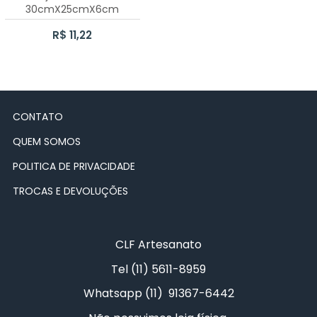
30cmX25cmX6cm
CAIXA BATOM
JESUS
R$ 11,22
CAIXA CHÁ PARAFUSO 6 DIVISÓRIAS
LOVE
LIXEIRINHA LISA
PARABÉNS
CONTATO
CAIXA PORTA TRUFA
PAZ
QUEM SOMOS
CAIXA CHÁ 1 DIVISÃO
PRINCESA
POLITICA DE PRIVACIDADE
KIT BEBÊ
PRÍNCIPE
TROCAS E DEVOLUÇÕES
LIXEIRINHA KIT BEBÊ
SAÚDE
CLF Artesanato
PORTA FRALDAS PASSA FITA KIT BEBÊ
Tel (11) 5611-8959
BANDEJA COM TRIO DE POTES
Whatsapp (11) 91367-6442