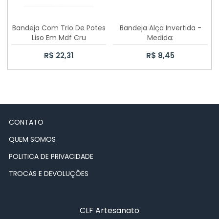
CAIXA SAPATO 6X6X5CM
Bandeja Com Trio De Potes
Bandeja Alça Invertida -
CAIXA SAPATO 30X30X10
Liso Em Mdf Cru
Medida:
32cmX24cmX4,5cm
R$ 22,31
R$ 8,45
CAIXA SAPATO PASSA FITA
CAIXA SAPATO 20X15X10
CAIXA ELÁSTICO
CONTATO
CAIXA COELHO
QUEM SOMOS
CAIXA CHÁ COM DOBRADIÇA
POLITICA DE PRIVACIDADE
10 CAIXAS SAPATO 10X10X5CM
TROCAS E DEVOLUÇÕES
CAIXA JÓIA 12 DIVISÓRIAS
CLF Artesanato
100 CAIXAS SAPATO 10X10X5CM