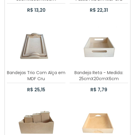
70 CAIXAS SAPATO 10X10X5CM
R$ 13,20
R$ 22,31
CAIXA SAPATO 20X20X8CM
CAIXA SAPATO 15CMX15CMX6CM
CAIXA SAPATO 12X12X5CM
CAIXA SAPATO 10X10X5CM
CAIXA SAPATO 5X5X5CM
Bandejas Trio Com Alça em
Bandeja Reta - Medida:
MDF Cru
25cmX20cmX6cm
CAIXA SAPATO 7X7X5CM
R$ 25,15
R$ 7,79
CAIXA SAPATO 25X25X12CM
PORTA PANETONE CASINHA 500GR
CAIXA SAPATO 20X30X12CM