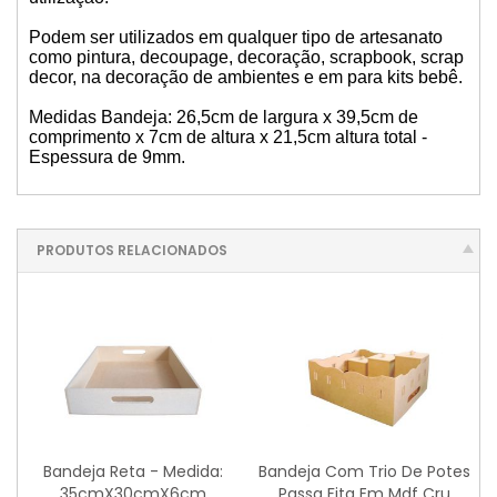
CAIXA MINI CHANDON 1 LUGAR
Podem ser utilizados em qualquer tipo de artesanato
como pintura, decoupage, decoração, scrapbook, scrap
decor, na decoração de ambientes e em para kits bebê.
30 CAIXAS SAPATO 10X10X5CM
Medidas Bandeja: 26,5cm de largura x 39,5cm de
CAIXA SAPATO 17X17X6CM
comprimento x 7cm de altura x 21,5cm altura total -
Espessura de 9mm.
70 CAIXAS SAPATO 7X7X5CM
70 CAIXAS SAPATO 5X5X5CM
PRODUTOS RELACIONADOS
100 CAIXAS SAPATO 5X5X5CM
CAIXA MINI CHANDON 3 LUGARES
100 CAIXAS SAPATO 7X7X5CM
50 CAIXAS SAPATO 10X10X5CM
Bandeja Reta - Medida:
Bandeja Com Trio De Potes
35cmX30cmX6cm
Passa Fita Em Mdf Cru