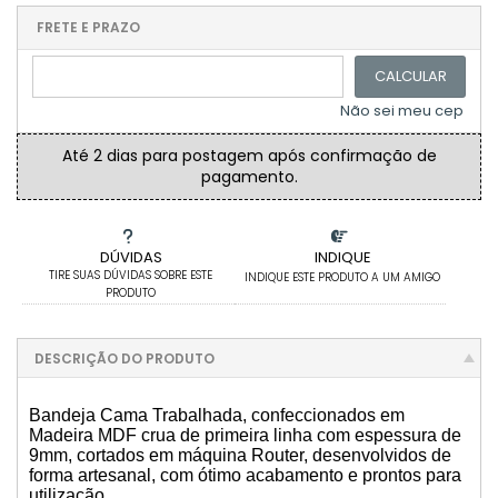
.
.
CAIXA SAPATO 9X9X5CM
.
.
.
.
.
.
.
FRETE E PRAZO
.
CAIXA SAPATO 8X8X5CM
CALCULAR
Não sei meu cep
30 CAIXAS SAPATO 7X7X5CM
Até 2 dias para postagem após confirmação de
10 CAIXAS SAPATO 7X7X5CM
pagamento.
CAIXA SAPATO 20CMX20CMX8CM COM DIVISÓRIA
DÚVIDAS
INDIQUE
CAIXA SAPATO 35X35X10CM
TIRE SUAS DÚVIDAS SOBRE ESTE
INDIQUE ESTE PRODUTO A UM AMIGO
PRODUTO
CAIXA MINI CHANDON 2 LUGARES
DESCRIÇÃO DO PRODUTO
CAIXA SAPATO 23X16X8CM
Bandeja Cama Trabalhada, confeccionados em
30 CAIXAS SAPATO 5X5X5CM
Madeira MDF crua de primeira linha com espessura de
9mm, cortados em máquina Router, desenvolvidos de
forma artesanal, com ótimo acabamento e prontos para
50 CAIXAS SAPATO 7X7X5CM
utilização.