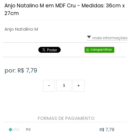
Anjo Natalino M em MDF Cru - Medidas: 36cm x
CAIXA BATOM
JESUS
27cm
CAIXA CHÁ PARAFUSO 6 DIVISÓRIAS
LOVE
Anjo Natalino M
LIXEIRINHA LISA
PARABÉNS
mais informações
Compartilhar
CAIXA PORTA TRUFA
PAZ
CAIXA CHÁ 1 DIVISÃO
PRINCESA
por: R$
7,79
KIT BEBÊ
PRÍNCIPE
-
+
LIXEIRINHA KIT BEBÊ
SAÚDE
PORTA FRALDAS PASSA FITA KIT BEBÊ
FORMAS DE PAGAMENTO
BANDEJA COM TRIO DE POTES
R$ 7,79
PIX