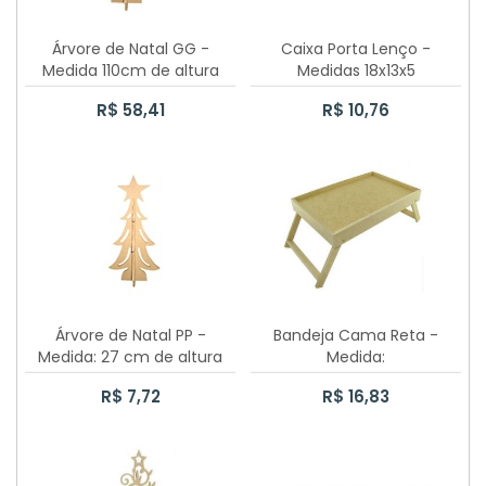
70 CAIXAS SAPATO 10X10X5CM
Árvore de Natal GG -
Caixa Porta Lenço -
CAIXA SAPATO 20X20X8CM
Medida 110cm de altura
Medidas 18x13x5
CAIXA SAPATO 15CMX15CMX6CM
R$ 58,41
R$ 10,76
CAIXA SAPATO 12X12X5CM
CAIXA SAPATO 10X10X5CM
CAIXA SAPATO 5X5X5CM
CAIXA SAPATO 7X7X5CM
Árvore de Natal PP -
Bandeja Cama Reta -
Medida: 27 cm de altura
Medida:
CAIXA SAPATO 25X25X12CM
39,5cmX26cmX7cm
R$ 7,72
R$ 16,83
PORTA PANETONE CASINHA 500GR
CAIXA SAPATO 20X30X12CM