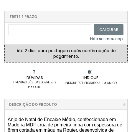
CAIXA SAPATO 9X9X5CM
1x sem juros de R$ 7,79
.
.
.
.
.
.
.
.
CAIXA SAPATO 8X8X5CM
.
.
FRETE E PRAZO
.
CALCULAR
30 CAIXAS SAPATO 7X7X5CM
Não sei meu cep
10 CAIXAS SAPATO 7X7X5CM
Até 2 dias para postagem após confirmação de
pagamento.
CAIXA SAPATO 20CMX20CMX8CM COM DIVISÓRIA
CAIXA SAPATO 35X35X10CM
DÚVIDAS
INDIQUE
TIRE SUAS DÚVIDAS SOBRE ESTE
INDIQUE ESTE PRODUTO A UM AMIGO
CAIXA MINI CHANDON 2 LUGARES
PRODUTO
CAIXA SAPATO 23X16X8CM
DESCRIÇÃO DO PRODUTO
30 CAIXAS SAPATO 5X5X5CM
Anjo de Natal de Encaixe Médio, confeccionada em
Madeira MDF crua de primeira linha com espessura de
50 CAIXAS SAPATO 7X7X5CM
6mm cortada em máquina Router, desenvolvida de