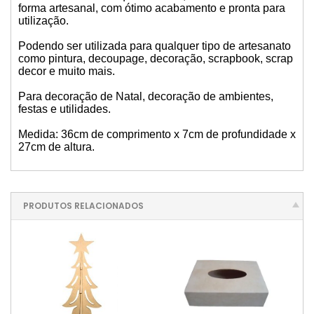
forma artesanal, com ótimo acabamento e pronta para
CAIXA MINI CHANDON 1 LUGAR
utilização.
Podendo ser utilizada para qualquer tipo de artesanato
30 CAIXAS SAPATO 10X10X5CM
como pintura, decoupage, decoração, scrapbook, scrap
decor e muito mais.
CAIXA SAPATO 17X17X6CM
Para decoração de Natal, decoração de ambientes,
festas e utilidades.
70 CAIXAS SAPATO 7X7X5CM
Medida: 36cm de comprimento x 7cm de profundidade x
27cm de altura.
70 CAIXAS SAPATO 5X5X5CM
100 CAIXAS SAPATO 5X5X5CM
PRODUTOS RELACIONADOS
CAIXA MINI CHANDON 3 LUGARES
100 CAIXAS SAPATO 7X7X5CM
50 CAIXAS SAPATO 10X10X5CM