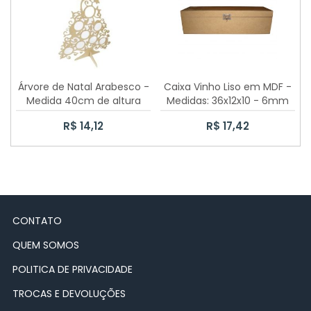
CAIXA SAPATO 6X6X5CM
CAIXA SAPATO 30X30X10
CAIXA SAPATO PASSA FITA
Árvore de Natal Arabesco -
Caixa Vinho Liso em MDF -
Medida 40cm de altura
Medidas: 36x12x10 - 6mm
CAIXA SAPATO 20X15X10
R$ 14,12
R$ 17,42
CAIXA ELÁSTICO
CAIXA COELHO
CAIXA CHÁ COM DOBRADIÇA
CONTATO
QUEM SOMOS
10 CAIXAS SAPATO 10X10X5CM
POLITICA DE PRIVACIDADE
CAIXA JÓIA 12 DIVISÓRIAS
TROCAS E DEVOLUÇÕES
100 CAIXAS SAPATO 10X10X5CM